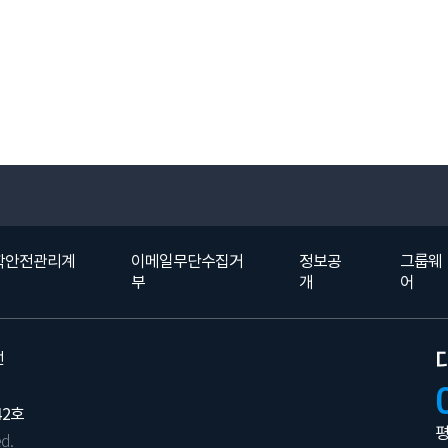
학안전관리계
이메일무단수집거
정보공
그룹웨
부
개
어
선
42호
평
d.