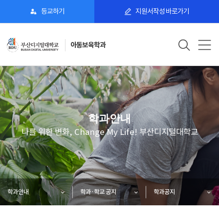
등교하기
지원서작성 바로가기
아동보육학과
학과안내
나를 위한 변화, Change My Life! 부산디지털대학교
학과안내
학과·학교 공지
학과공지