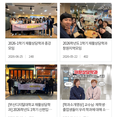
2026-1학기 재활상담학과 종강
2026학년도 1학기 재활상담학과
모임
창원지역모임
2026-06-25
248
2026-05-22
402
[부산디지털대학교 재활상담학
[학과소개영상] 교수님·재학생·
과] 2026학년도 1학기 신편입생
졸업생들이 우리 학과에 대해 소개
환영회
합니다!🎤