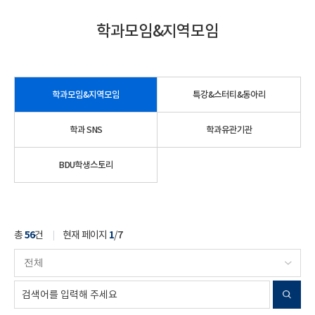
학과모임&지역모임
학과모임&지역모임
특강&스터티&동아리
학과 SNS
학과유관기관
BDU학생스토리
총
56
건
현재 페이지
1
/
7