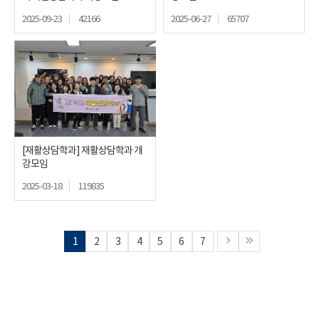
2025-09-23
42166
2025-06-27
65707
[재활상담학과] 재활상담학과 개
강모임
2025-03-18
119835
1
2
3
4
5
6
7