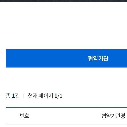
협약기관
총
1
건
현재 페이지
1
/
1
번호
협약기관명