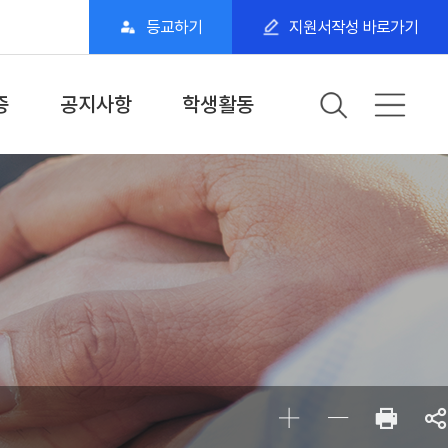
등교하기
지원서작성 바로가기
증
공지사항
학생활동
격증
학과·학교공지
학과모임&지역모임
격증
학사일정
특강&스터티&동아리
학과 SNS
학과유관기관
BDU학생스토리