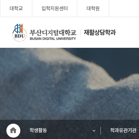
대학교
입학지원센터
대학원
재활상담학과
나를 위한 변
화, Change
My Life!
부산디지
털대학교
학생활동
학과유관기관