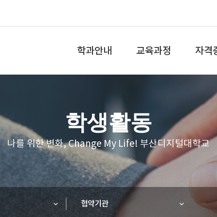
전
체
학과안내
교육과정
자격
메
뉴
학과소개
교육과정
국가자
학생활동
학과특성화
학과 로드맵
민간자
나를 위한 변화, Change My Life! 부산디지털대학교
교수소개
비교과교육과정
진로 및 취업
재활실습
홍보리플릿
사회복지현장실습
협약기관
강좌체험