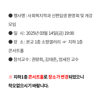
● 행사명 : 사회복지학과 신편입생 환영회 및 개강
모임
●
일 시 : 2025년 03월 14일(금) 19:00
●
장 소 : 본교 1층 소향갤러리 ☞ 지하 1층
콘서트홀
●
참석교수 : 권량희, 김태준, 엄세진 교수
※
지하1층
콘서트홀
로
장소가 변경
되었으니
착오없으시기 바랍니다.