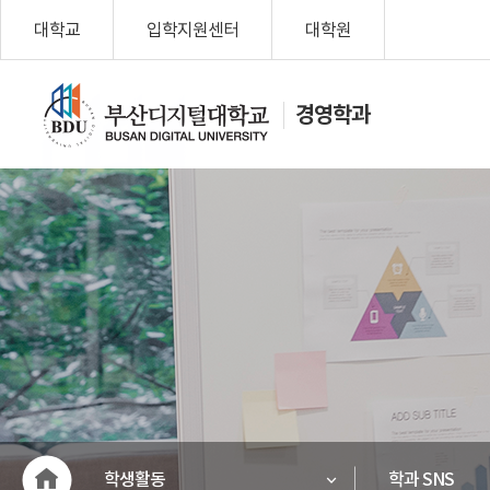
대학교
입학지원센터
대학원
경영학과
나를 위한 변
화, Change
My Life!
부산디지
털대학교
학생활동
학과 SNS