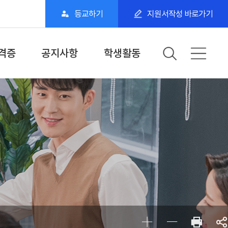
등교하기
지원서작성 바로가기
격증
공지사항
학생활동
가자격증
학과·학교공지
갤러리
간자격증
학사일정
동아리·스터디
단위전공
학과 SNS
BDU 학생 스토리