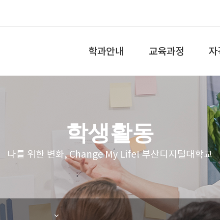
전
체
학과안내
교육과정
자
메
뉴
학과소개
교육과정
국
교수소개
전공역량
민
학생활동
학과특성화
학과로드맵
소
나를 위한 변화, Change My Life! 부산디지털대학교
졸업 후 진로
비교과교육과정
학과홍보
강좌체험