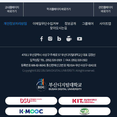
않습니다!
을 통해
지원서 제출 전, 반드시 별도 전
교내홈페이지
관련홈페이지
50분께 스타벅스 기프티콘을
학과홈페이지 바로가기
형료 면제 요청을 해주셔야 합
바로가기
바로가기
드립니다 ?
니다.
지원 후에는 면제 적용이 어려
[이벤트 안내]
개인정보처리방침
이메일무단수집거부
정보공개
그룹웨어
사이트맵
울 수 있으니 꼭 체크해 주세요!
? 이벤트 기간
찾아오시는길
2026.08.05(수) ~ 08.14(금)
※ 입학지원시 전형료(20,000
원 면제)
? 참여 방법
※ 이벤트 종료까지 팔로우가
1⃣ BDU 공식 인스타그램(@b
유지되지 않을 경우 당첨이 취
du_univ) / 페이스북(@smart
소됩니다.
47011 부산광역시 사상구 주례로 57 부산디지털대학교 | 대표 김정선
BDU) / 유튜브(@smartBDU)
입학상담 TEL.
(051) 320-1919
┃ FAX.
(051) 320-1922
팔로우&구독 ❤
#부산디지털대학교 #BDU #사
등록번호
606-82-06341
통신판매신고번호 제2014-부산사상구-0242호
2⃣ 해당 게시물 ‘좋아요’ ❤
이버대학교 #퀴즈 #이벤트 #EV
Copyright © 2021 BUSAN DIGITAL UNIVERSITY. All rights reserved.
3⃣ 네이버폼에 퀴즈 정답 + 팔
ENT
로우&구독 인증 화면 + 개인정
#SNS이벤트 #퀴즈이벤트 #이
보 제출
벤트참여 #팔로우이벤트 #구독
(네이버 로그인 필수)
이벤트
? 제출할 곳 ⇨ https://naver.
#스타벅스기프티콘 #기프티콘
me/xF4RJC0Y
이벤트 #추첨이벤트
4⃣ 댓글에 “참여완료 +관심 학
#댓글이벤트 #친구태그 #참여
과” 남기기
완료 #좋아요이벤트
※ 친구 태그 시 당첨 확률 UP!
#대학생활 #미래설계 #자기계