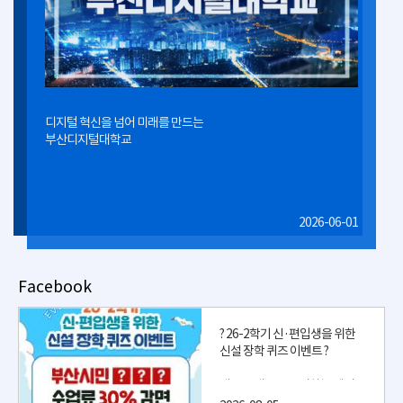
디지털 혁신을 넘어 미래를 만드는
부산디지털대학교
2026-06-01
Facebook
? 26-2학기 신·편입생을 위한
신설 장학 퀴즈 이벤트 ?
새로운 배움을 준비하는 예비
학우 여러분을 위해