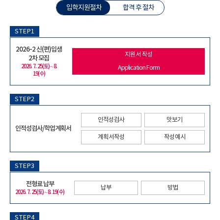
입학지원절차
합격 후 절차
STEP1
2026-2 신(편)입생
지원서 작성
2차 모집
2026. 7. 25(토)∼8.
Application Form
19(수)
STEP2
인적성검사
맛보기
인적성검사/학업계획서
계획서작성
작성예시
STEP3
전형료 납부
납부
방법
2026. 7. 25(토)∼8. 19(수)
STEP4