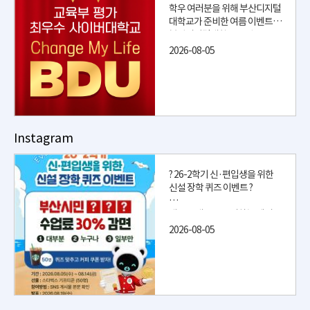
(네이버 로그인 필수)
학우 여러분을 위해 부산디지털
? 제출할 곳 ⇨ https://naver.
대학교가 준비한 여름 이벤트
me/xF4RJC0Y
부산디지털대학교 공식 SNS를
팔로우하고 퀴즈 정답을 맞히신
4⃣ 댓글에 “참여완료 +관심 학
2026-08-05
분께 추첨을 통해 50분께 스타
과” 남기기
벅스 기프티콘을 드립니다 [이
※ 친구 태그 시 당첨 확률 UP!
벤트 안내] 이벤트 기간 2026.0
8.05(수) ~ 08.14(금) 참여 방법
? 선물
스타벅스 기프티콘 (50명)
1⃣ BDU 공식 인스타그램(@b
du_univ) / 페이스북(@smart
Instagram
? 당첨자 발표
BDU) / 유튜브(@smartBDU)
2026.08.19(수)
팔로우&구독 ❤ 2⃣ 해당 게시물
*당첨자 개별 안내 예정
‘좋아요’ ❤ 3⃣ 네이버폼에 퀴즈
? 26-2학기 신·편입생을 위한
정답 + 팔로우&구독 인증 화면
신설 장학 퀴즈 이벤트 ?
? 참여 전 꼭 확인해주세요!
+ 개인정보 제출 (네이버 로그인
✅ 상담 동의 : 원활한 입학 상담
필수) 제출할 곳 ⇨ https://nav
새로운 배움을 준비하는 예비
을 위해 연락처 수집 및 활용 동
er.me/xF4RJC0Y 4⃣ 댓글에
학우 여러분을 위해
2026-08-05
의 항목을 확인해 주세요.
“참여완료 +관심 학과” 남기기
부산디지털대학교가 준비한 여
동의하신 분들께는 더 정확하고
※ 친구 태그 시 당.......
름 이벤트 ?
빠른 정보를 안내해 드립니다.
부산디지털대학교 공식 SNS를
✅ 전형료 면제 : 2만원 전형료
팔로우하고
면제 혜택은 자동으로 처리되지
퀴즈 정답을 맞히신 분께 추첨