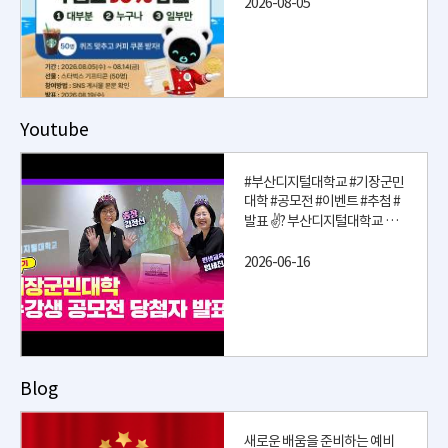
2026-08-05
부산디지털대학교가 준비한 여
름 이벤트 ?
부산디지털대학교 공식 SNS를
팔로우하고
퀴즈 정답을 맞히신 분께 추첨
Youtube
을 통해
50분께 스타벅스 기프티콘을
드립니다 ?
#부산디지털대학교 #기장군민
대학 #공모전 #이벤트 #추첨 #
[이벤트 안내]
발표 ✌? 부산디지털대학교 평
? 이벤트 기간
생교육원에서 4년 연속 운영하
2026.08.05(수) ~ 08.14(금)
2026-06-16
고 있는 기장군민대학! 42기 수
강생 공모전 당첨자를 발표합니
? 참여 방법
다. 이번 추첨은 우리 대학 김정
1⃣ BDU 공식 인스타그램(@b
선 총장님과 엄세진 평생교육원
du_univ) / 페이스북(@smart
장님께서 함께해주셨습니다. 당
BDU) / 유튜브(@smartBDU)
첨의 주인공은 누구일까요? 영
팔로우&구독 ❤
상으로 확인해보세요 :) ? 교육부
2⃣ 해당 게시물 ‘좋아요’ ❤
Blog
평가 최우수 #사이버대학 부산
3⃣ 네이버폼에 퀴즈 정답 + 팔
디지털대학교
로우&구독 인증 화면 + 개인정
보 제출
새로운 배움을 준비하는 예비