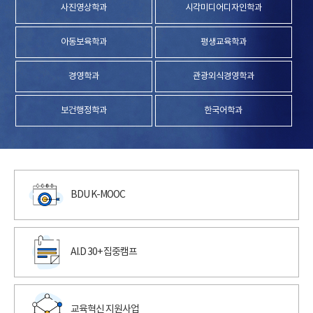
사진영상학과
시각미디어디자인학과
아동보육학과
평생교육학과
경영학과
관광외식경영학과
보건행정학과
한국어학과
BDU K-MOOC
AI.D 30+ 집중캠프
교육혁신 지원사업