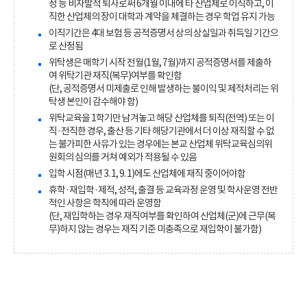
정 등 비자발적 퇴사로써 6개월 이내에 타 산업체로 이직하고, 이
직한 산업체의 장이 대학과 계약을 체결하는 경우 학업 유지 가능
이직기간은 4대 보험 등 공적증명서 상의 상실일과 취득일 기간으
로 산정됨
위탁생은 매학기 시작 전월(1월, 7월)까지 공적증명서를 제출하
여 위탁기관 재직(복무)여부를 확인함
(단, 공적증명서 미제출로 인해 발생하는 불이익 및 제적처리는 위
탁생 본인이 감수해야 함)
위탁교육을 1학기만 남겨놓고 해당 산업체를 퇴직(전역) 또는 이
직·전직한 경우, 출산 등 기타 해당기관에서 더 이상 재직할 수 없
는 불가피한 사유가 있는 경우에는 본교 산업체 위탁교육심의위
원회의 심의를 거쳐 예외가 적용될 수 있음
입학 시점(매년 3. 1, 9. 1)에도 산업체에 재직 중이어야함
휴학·재입학·제적, 성적, 출결 등 교육과정 운영 및 학사운영 전반
적인 사항은 학칙에 따라 운영함
(단, 재입학하는 경우 재직여부를 확인하여 산업체(군)에 근무(복
무)하지 않는 경우는 재직 기준 미충족으로 재입학이 불가함)