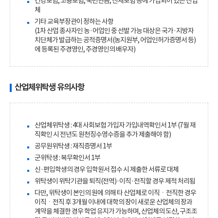
건강보험, 고용보험, 국민연금, 산재보험 등에 가입되어 있는 산업
체
기타 교육부장관이 정하는 사항
(1차 산업 종사자인 농·어업인 중 선발 가능 대상은 국가·지방자
치단체가 발급하는 공적증명서(농지원부, 어업인허가증명서 등)
에 등록된 주경영인, 주경영인의 배우자)
산업체위탁생 유의사항
산업체위탁생 : 4대 사회보험 가입자 가입내역확인서 1부 (7월 재
직확인 시 전년도 원천징수영수증을 추가 제출해야 함)
공무원위탁생 : 재직증명서 1부
군위탁생 : 복무확인서 1부
신·편입학생의 경우 입학원서 접수 시 제출한 서류로 대체
위탁생이 위탁기관을 퇴직(전역)·이직·전직할 경우 제적 처리됨
다만, 위탁생이 본인의 원에 의해 타 산업체로 이직ㆍ전직한 경우
이직ㆍ전직 후 3개월 이내에 대학의 장이 새로운 산업체의 장과
계약을 체결한 경우 학업 유지가 가능하며, 산업체의 도산, 구조조