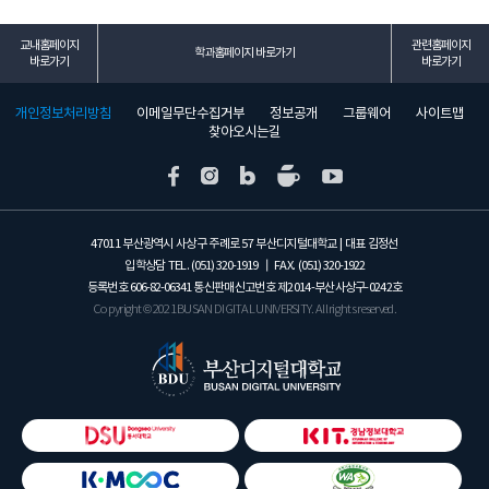
교내홈페이지
관련홈페이지
학과홈페이지 바로가기
바로가기
바로가기
개인정보처리방침
이메일무단수집거부
정보공개
그룹웨어
사이트맵
찾아오시는길
47011 부산광역시 사상구 주례로 57 부산디지털대학교 | 대표 김정선
입학상담 TEL.
(051) 320-1919
┃ FAX.
(051) 320-1922
등록번호
606-82-06341
통신판매신고번호 제2014-부산사상구-0242호
Copyright © 2021 BUSAN DIGITAL UNIVERSITY. All rights reserved.