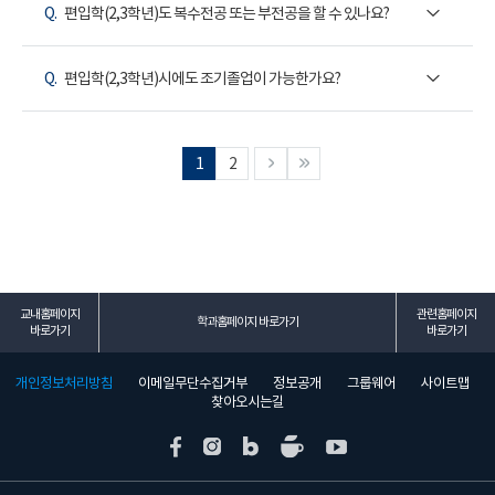
Q.
편입학(2,3학년)도 복수전공 또는 부전공을 할 수 있나요?
Q.
편입학(2,3학년)시에도 조기졸업이 가능한가요?
1
2
교내홈페이지
관련홈페이지
학과홈페이지 바로가기
바로가기
바로가기
개인정보처리방침
이메일무단수집거부
정보공개
그룹웨어
사이트맵
찾아오시는길