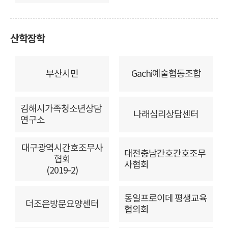
산학장학
부산시민
Gachi예술협동조합
김해시가족청소년상담
나래심리상담센터
연구소
대구광역시간호조무사
대전충남간호간호조무
협회
사협회
(2019-2)
동일프로이데 평생교육
더조은방문요양센터
협의회