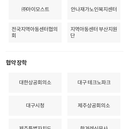
㈜아이모스트
안나재가노인복지센터
전국지역아동센터협의
지역아동센터 부산지원
회
단
협약 장학
대한상공회의소
대구 테크노파크
대구시청
제주상공회의소
제주특별자치도
한겨레신문사