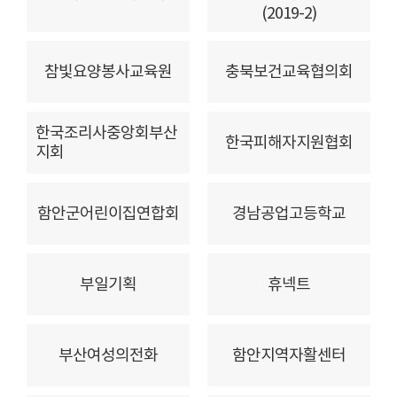
(2019-2)
참빛요양봉사교육원
충북보건교육협의회
한국조리사중앙회부산
한국피해자지원협회
지회
함안군어린이집연합회
경남공업고등학교
부일기획
휴넥트
부산여성의전화
함안지역자활센터