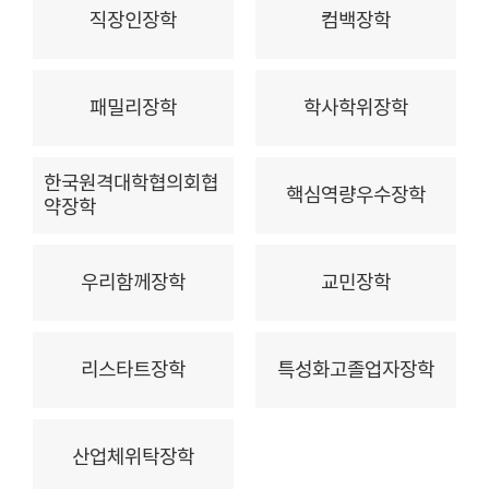
직장인장학
컴백장학
패밀리장학
학사학위장학
한국원격대학협의회협
핵심역량우수장학
약장학
우리함께장학
교민장학
리스타트장학
특성화고졸업자장학
산업체위탁장학