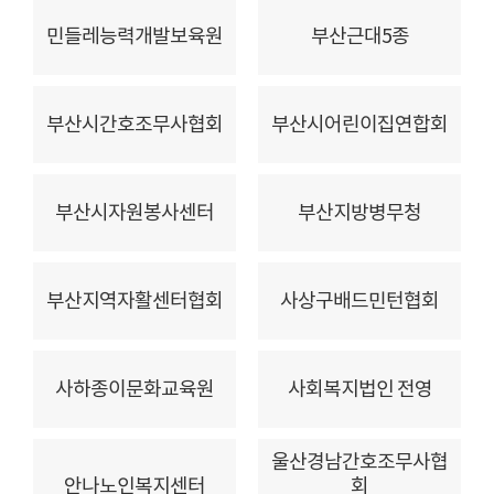
민들레능력개발보육원
부산근대5종
부산시간호조무사협회
부산시어린이집연합회
부산시자원봉사센터
부산지방병무청
부산지역자활센터협회
사상구배드민턴협회
사하종이문화교육원
사회복지법인 전영
울산경남간호조무사협
안나노인복지센터
회