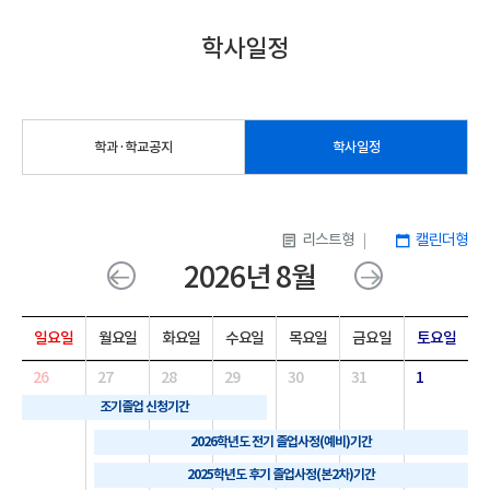
학사일정
학과·학교공지
학사일정
리스트형
캘린더형
2026년 8월
일요일
월요일
화요일
수요일
목요일
금요일
토요일
26
27
28
29
30
31
1
조기졸업 신청기간
2026학년도 전기 졸업사정(예비)기간
2025학년도 후기 졸업사정(본2차)기간