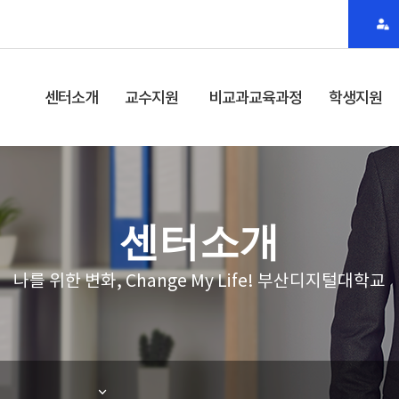
전
체
메
센터소개
교수지원
비교과교육과정
학생지원
뉴
인사말
교수법특강
비교과교육과정 개
동아리
요
공지사항
콘텐츠제작연수
스터디
센터소개
비교과교육과정 일
정
찾아오시는 길
수업운영연수
총학생회/동문
나를 위한 변화, Change My Life! 부산디지털대학교
대학 비교과교육과
졸업생 무료강
정
학과 비교과교육과
정