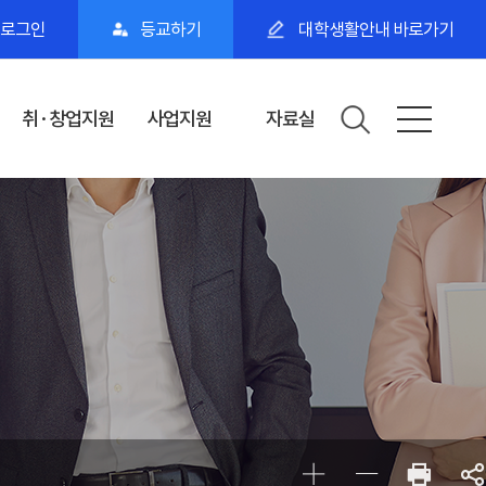
로그인
등교하기
대학생활안내 바로가기
취·창업지원
사업지원
자료실
취·창업특강
K-MOOC
티칭팁
국가근로장학 프로
K-MOOC 학점은
러닝팁
그램
행제
회
단계별 취업프로그
KOCW
램
좌
AI.D 30+ 집중캠프
취업·진학정보