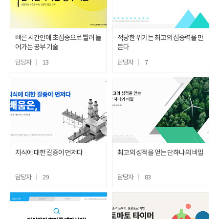
빠른 시간안에 초집중으로 빨려 들
적당한 위기는 최고의 집중력을 만
어가는 공부 기술
든다
담당자
13
담당자
7
지식에 대한 갈증이 먼저다
최고의 성적을 얻는 단하나의 비밀
담당자
29
담당자
83