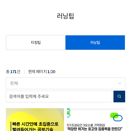
러닝팁
티칭팁
러닝팁
총
171
건
현재 페이지
1
/
20