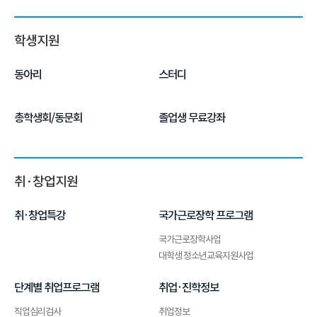
학생지원
동아리
스터디
총학생회/동문회
졸업생 무료강좌
취·창업지원
취·창업특강
국가근로장학 프로그램
국가근로장학사업
대학생 청소년교육지원사업
단계별 취업프로그램
취업·진학정보
직업심리검사
취업정보