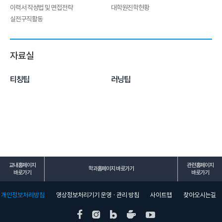
이력서 작성법 및 면접전략
대학원진학현황
실전구직활동
자료실
티칭팁
러닝팁
교내홈페이지
관련홈페이지
학과홈페이지 바로가기
바로가기
바로가기
개인정보처리방침
영상정보처리기기 운영 · 관리 방침
사이트맵
찾아오시는길