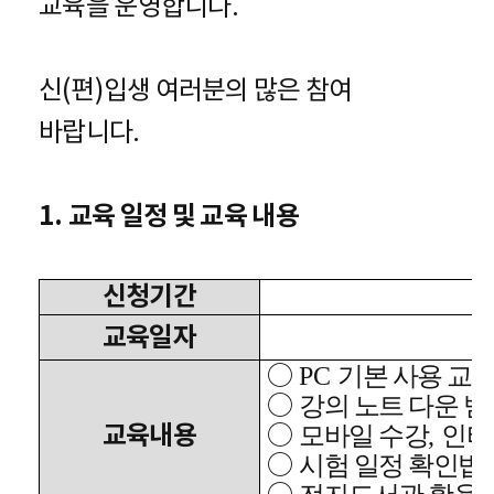
교육을 운영합니다
.
신
(
편
)
입생 여러분의 많은 참여
바랍니다
.
1.
교육 일정 및 교육 내용
신청기간
교육일자
○
PC
기본 사용 교
○
강의 노트 다운 받
교육내용
○
모바일 수강
,
인터
○
시험 일정 확인법