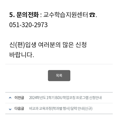
5.
문의전화
:
교수학습지원센터
☎
.
051-320-2973
신(편)입생 여러분의 많은 신청
바랍니다.
목록
이전글
2024학년도 1학기 BDU 학업코칭 프로그램 신청안내
다음글
비교과 교육과정(학과별 행사) 달력 안내(신규)