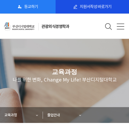
등교하기
지원서작성 바로가기
관광외식경영학과
교육과정
나를 위한 변화, Change My Life! 부산디지털대학교
교육과정
졸업안내