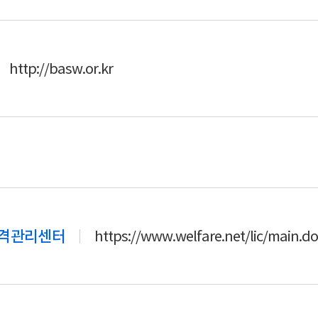
http://basw.or.kr
격관리센터
https://www.welfare.net/lic/main.do