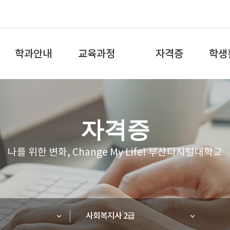
전
체
학과안내
교육과정
자격증
학생
메
뉴
학과소개
교육과정
국가자격증
학과
자격증
교수소개
학과로드맵
학과 S
나를 위한 변화, Change My Life! 부산디지털대학교
학과특성화
교과목 안내
졸업 및 진로
학습가이드
교과과정 운영 특·장점
사회복지사 2급