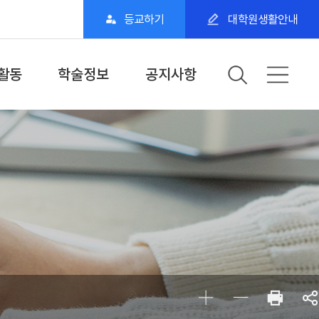
등교하기
대학원생활안내
활동
학술정보
공지사항
활동
Web DB
학교공지
NS 소개
논문정보
세미나일정
전자도서관
이달의 전자책