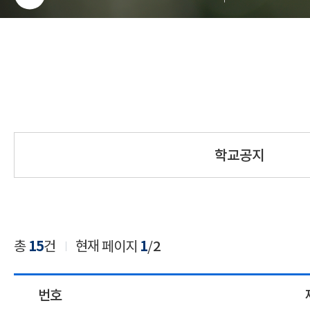
학교공지
총
15
건
현재 페이지
1
/
2
번호