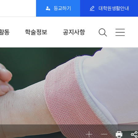
등교하기
대학원생활안내
활동
학술정보
공지사항
활동
Web DB
학교공지
NS 소개
논문정보
세미나일정
전자도서관
이달의 전자책