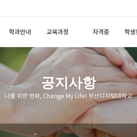
전
체
학과안내
교육과정
자격증
학생
메
뉴
학과소개
교육과정
국가자격증
학과
교수소개
학과로드맵
학과 S
공지사항
학과특성화
교과목 안내
나를 위한 변화, Change My Life! 부산디지털대학교
졸업 및 진로
학습가이드
교과과정 운영 특·장점