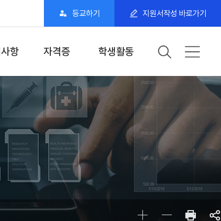
등교하기
지원서작성 바로가기
지사항
자격증
학생활동
·학교공지
국가자격증
갤러리
일정
민간자격증
동아리·스터디
소단위 전공과정
보건행정학과 SNS
BDU 학생 스토리