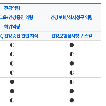
전공역량
교육/건강증진 역량
건강보험/심사청구 역량
하위역량
, 건강증진 관련 지식
건강보험심사청구 스킬
◐
●
◐
◐
◐
●
◐
◐
●
◐
●
●
◐
●