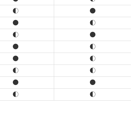
◐
●
●
◐
◐
●
●
◐
●
◐
◐
◐
●
●
◐
◐