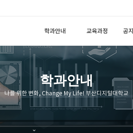
전
체
학과안내
교육과정
공
메
뉴
학과소개
교육과정
학과
전공역량 소개
학과로드맵
학사
학과안내
교수소개
비교과교육과정
나를 위한 변화, Change My Life! 부산디지털대학교
학과특성화
교과목개요
졸업 후 진로
수강신청안내
자격증 취득 프로그램
강좌체험