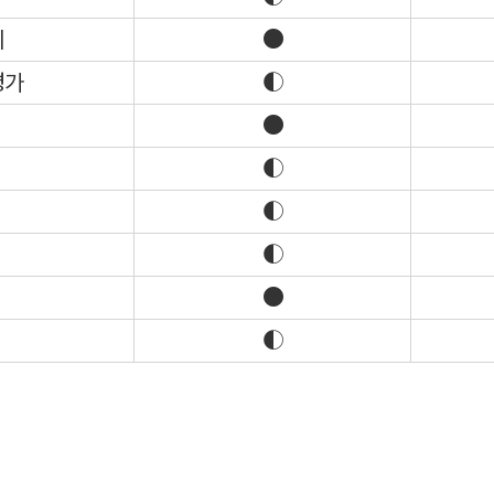
리
●
평가
◐
●
◐
◐
◐
●
◐