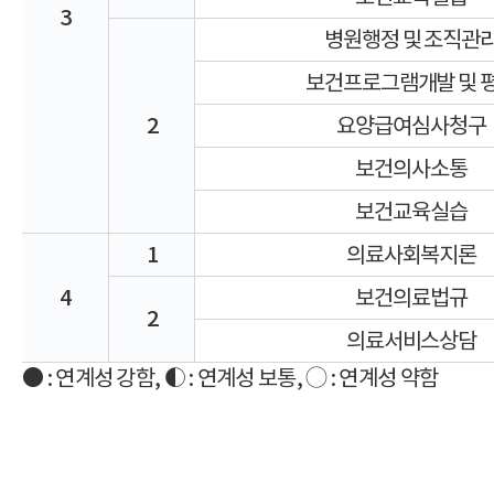
3
병원행정 및 조직관
보건프로그램개발 및 
2
요양급여심사청구
보건의사소통
보건교육실습
1
의료사회복지론
4
보건의료법규
2
의료서비스상담
● : 연계성 강함, ◐ : 연계성 보통, ◯ : 연계성 약함