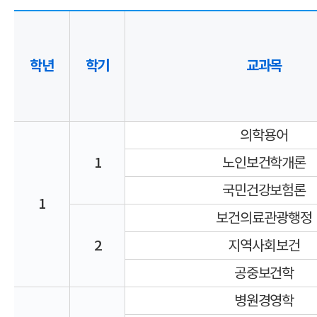
학년
학기
교과목
의학용어
1
노인보건학개론
국민건강보험론
1
보건의료관광행정
2
지역사회보건
공중보건학
병원경영학