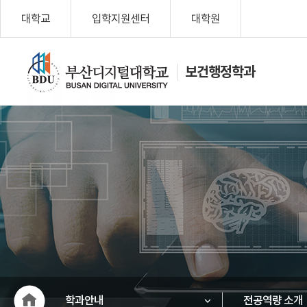
대학교
입학지원센터
대학원
보건행정학과
나를 위한 변
화, Change
My Life!
부산디지
털대학교
학과안내
전공역량 소개