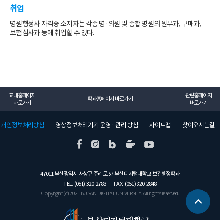
취업
병원행정사 자격증 소지자는 각종 병·의원 및 종합 병원의 원무과, 구매과,
보험심사과 등에 취업할 수 있다.
교내홈페이지
관련홈페이지
학과홈페이지 바로가기
바로가기
바로가기
개인정보처리방침
영상정보처리기기 운영 · 관리 방침
사이트맵
찾아오시는길
47011 부산광역시 사상구 주례로 57 부산디지털대학교 보건행정학과
TEL. (051) 320-2783 | FAX. (051) 320-2848
Copyright (c) 2021 BUSAN DIGITAL UNIVERSITY. All rights reserved.