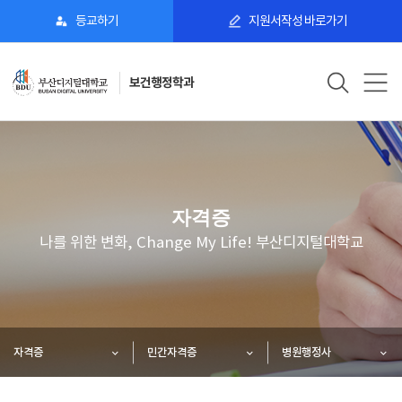
등교하기
지원서작성 바로가기
보건행정학과
자격증
나를 위한 변화, Change My Life! 부산디지털대학교
자격증
민간자격증
병원행정사