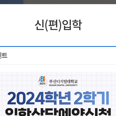
신(편)입학
벤트