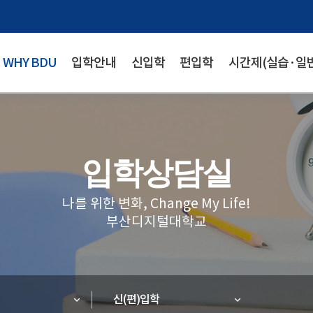
WHY BDU
입학안내
신입학
편입학
시간제(실습·일반
입학상담실
나를 위한 변화, Change My Life!
부산디지털대학교
신(편)입학