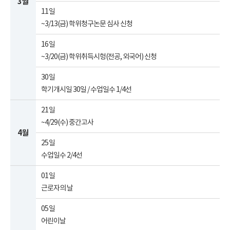
3월
11일
~3/13(금) 학위청구논문 심사 신청
16일
~3/20(금) 학위취득시헝(전공, 외국어) 신청
30일
학기개시일 30일 / 수업일수 1/4선
21일
~4/29(수) 중간고사
4월
25일
수업일수 2/4선
01일
근로자의 날
05일
어린이날