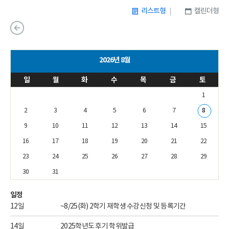
리스트형
캘린더형
2025
2026년 8월
일
월
화
수
목
금
토
1
2
3
4
5
6
7
8
9
10
11
12
13
14
15
16
17
18
19
20
21
22
23
24
25
26
27
28
29
30
31
일정
12일
~8/25(화) 2학기 재학생 수강신청 및 등록기간
14일
2025학년도 후기 학위발급