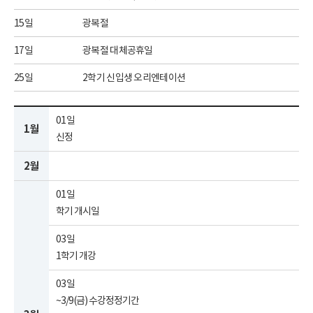
15일
광복절
17일
광복절 대체공휴일
25일
2학기 신입생 오리엔테이션
01일
1월
신정
2월
01일
학기 개시일
03일
1학기 개강
03일
~3/9(금) 수강정정기간