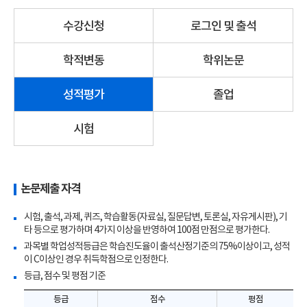
수강신청
로그인 및 출석
학적변동
학위논문
성적평가
졸업
시험
논문제출 자격
시험, 출석, 과제, 퀴즈, 학습활동(자료실, 질문답변, 토론실, 자유게시판), 기
타 등으로 평가하며 4가지 이상을 반영하여 100점 만점으로 평가한다.
과목별 학업성적등급은 학습진도율이 출석산정기준의 75%이상이고, 성적
이 C이상인 경우 취득학점으로 인정한다.
등급, 점수 및 평점 기준
등급
점수
평점