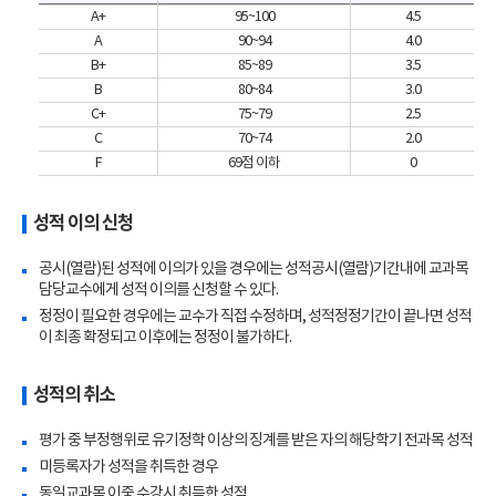
A+
95~100
4.5
A
90~94
4.0
B+
85~89
3.5
B
80~84
3.0
C+
75~79
2.5
C
70~74
2.0
F
69점 이하
0
성적 이의 신청
공시(열람)된 성적에 이의가 있을 경우에는 성적공시(열람)기간내에 교과목
담당교수에게 성적 이의를 신청할 수 있다.
정정이 필요한 경우에는 교수가 직접 수정하며, 성적정정기간이 끝나면 성적
이 최종 확정되고 이후에는 정정이 불가하다.
성적의 취소
평가 중 부정행위로 유기정학 이상의 징계를 받은 자의 해당학기 전과목 성적
미등록자가 성적을 취득한 경우
동일교과목 이중 수강시 취득한 성적