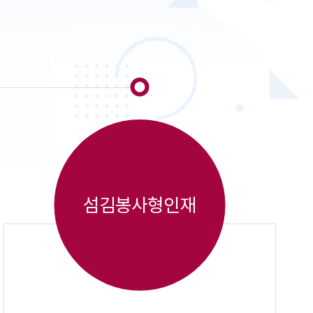
섬김봉사형인재