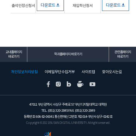
다운로드
다운로드
출석인정신청서
재입학신청서
교내홈페이지
관련홈페이지
학과홈페이지 바로가기
바로가기
바로가기
개인정보처리방침
이메일무단수집거부
사이트맵
찾아오시는길
47011 부산광역시 사상구 주례로 57 부산디지털대학교 대학원
TEL. (051) 320-2845 FAX. (051) 320-2849
등록번호 606-82-06341 통신판매신고번호 제2014-부산사상구-0242호
Copyright © 2021 BUSAN DIGITAL UNIVERSITY. All rights reserved.