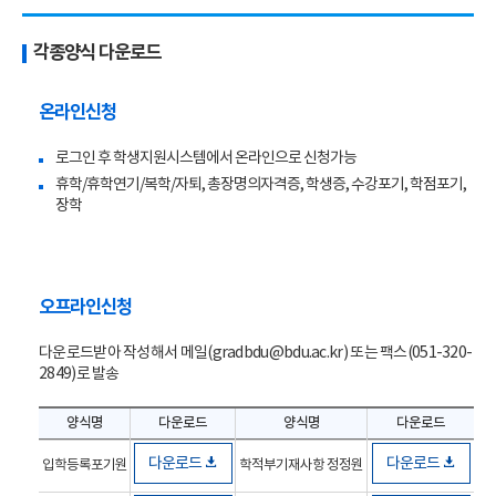
각종양식 다운로드
온라인신청
로그인 후 학생지원시스템에서 온라인으로 신청가능
휴학/휴학연기/복학/자퇴, 총장명의자격증, 학생증, 수강포기, 학점포기,
장학
오프라인신청
다운로드받아 작성해서 메일(gradbdu@bdu.ac.kr) 또는 팩스(051-320-
2849)로 발송
양식명
다운로드
양식명
다운로드
다운로드
다운로드
입학등록포기원
학적부기재사항 정정원