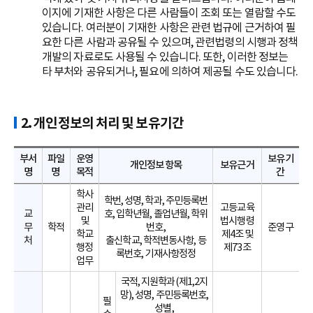
이지에 기재한 사항은 다른 사람들이 조회 또는 열람할 수도
있습니다. 여러분이 기재한 사항은 관련 법규에 근거하여 필
요한 다른 사람과 공유될 수 있으며, 관련법령의 시행과 정책
개발의 자료로도 사용될 수 있습니다. 또한, 이러한 정보는
타 부처와 공유되거나, 필요에 의하여 제공될 수도 있습니다.
2. 개인정보의 처리 및 보유기간
부서
파일
운영
보유기
개인정보 항목
보유근거
명
명
목적
간
학사
학번, 성명, 학과, 주민등록번
관리
고등교육
교
호, 입학년월, 졸업년월, 학위
및
법시행령
무
학적
번호,
준영구
학교
제4조 및
처
출신학교, 학적변동사항, 등
행정
제73조
록번호, 기재사항정정
업무
국적, 지원학과(제1,2지
망), 성명, 주민등록번호,
필
성별,