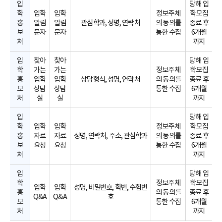
입
당해 입
학
입학
입학
정보주체
학모집
홍
알림
알림
관심학과, 성명, 연락처
의 동의를
종료 후
보
문자
문자
통한 수집
6개월
처
까지
입
찾아
찾아
당해 입
학
가는
가는
정보주체
학모집
홍
입학
입학
상담형식, 성명, 연락처
의 동의를
종료 후
보
상담
상담
통한 수집
6개월
처
실
실
까지
입
당해 입
학
입학
입학
정보주체
학모집
홍
자료
자료
성명, 연락처, 주소, 관심학과
의 동의를
종료 후
보
요청
요청
통한 수집
6개월
처
까지
입
당해 입
학
정보주체
학모집
입학
입학
성명, 비밀번호, 학번, 수험번
홍
의 동의를
종료 후
Q&A
Q&A
호
보
통한 수집
6개월
처
까지