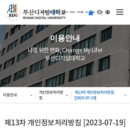
ENG
등
대학소개
입학지원센터
학과소개
대학원
대학생활
부속·부설기관
학사안내
교
하
기
이용안내
나를 위한 변화, Change My Life!
부산디지털대학교
개인정보처리방
제13차 개인정보처리방침
이용안내
침
[2023-07-19]
제13차 개인정보처리방침 [2023-07-19]