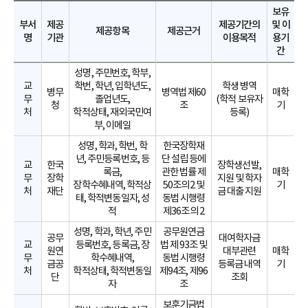
보유
부서
제공
제공기간의
및 이
제공항목
제공근거
명
기관
이용목적
용기
간
성명, 주민번호, 학부,
교
학번, 학년, 입학년도,
학생 병역
병무
병역법 제60
매학
무
졸업년도,
(학적 보유자
청
조
기
처
학적상태, 재외국민여
등록)
부, 이메일
성명, 학과, 학번, 학
한국장학재
년, 주민등록번호, 등
단 설립 등에
교
한국
장학생선발,
록금,
관한 법률 제
매학
무
장학
지원 및 학자
장학수혜내역, 학적상
50조의2 및
기
처
재단
금 대출 지원
태, 학적변동일자, 성
동법 시행령
적
제36조의 2
성명, 학과, 학년, 주민
공무원연금
공무
대여학자금
교
등록번호, 등록금, 장
법 제 93조 및
원연
대부관련
매학
무
학수혜내역,
동법 시행령
금공
등록금 내역
기
처
학적상태, 학적변동일
제94조, 제96
단
조회
자
조
보훈기금법