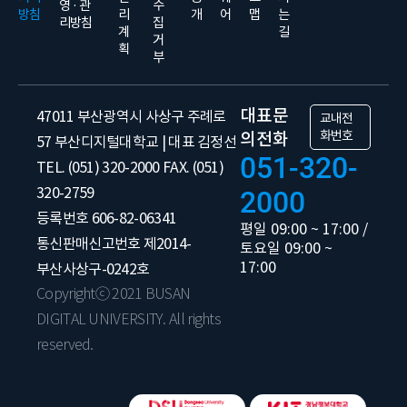
영 · 관
수
방침
리
개
어
맵
는
리방침
집
계
길
거
획
부
대표문
47011 부산광역시 사상구 주례로
교내전
화번호
의전화
57 부산디지털대학교 | 대표 김정선
051-320-
TEL. (051) 320-2000 FAX. (051)
320-2759
2000
등록번호 606-82-06341
평일 09:00 ~ 17:00 /
통신판매신고번호 제2014-
토요일 09:00 ~
17:00
부산사상구-0242호
Copyrightⓒ 2021 BUSAN
DIGITAL UNIVERSITY. All rights
reserved.