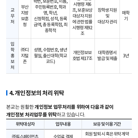
학번, 보훈번호, 이름,
시행령 제6
부산
주민등록번호, 학과
교
조, 보훈보상
장학생 지원
지방
명, 학년,
매학
무
대상자 지원
및
보훈
신청학점, 성적, 등록
기
처
에 관한 법률
대상자 관리
청
금액, 총 등록학점, 최
시행령 제92
종학적
조
입
학
㈜디
성명, 수험번호, 생년
개인정보보
대학증명서
홍
지털
월일, 출신대학(학교
3년
호법 제17조
발급 및 제출
보
존
코드)
처
4. 개인정보의 처리 위탁
본교는 원활한
개인정보 업무처리를 위하여 다음과 같이
개인정보 처리업무를 위탁
하고 있습니다.
위탁대상자
업무내용
보유 및 이용 기간
회원 탈퇴 시 혹은 위탁계약
㈜토스페이먼츠
수업료 결제