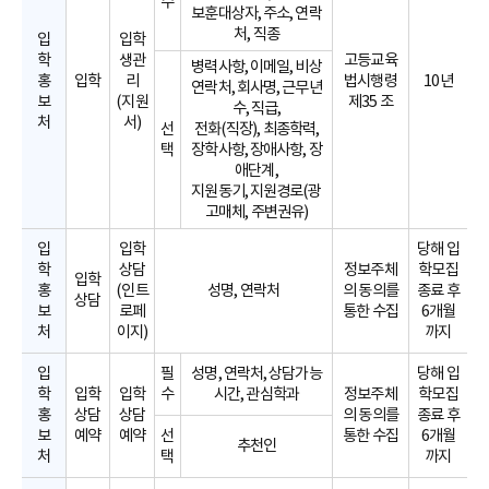
수
보훈대상자, 주소, 연락
처, 직종
입
입학
학
생관
고등교육
병력사항, 이메일, 비상
홍
입학
리
법시행령
10년
연락처, 회사명, 근무년
보
(지원
제35 조
수, 직급,
처
서)
선
전화(직장), 최종학력,
택
장학사항, 장애사항, 장
애단계,
지원동기, 지원경로(광
고매체, 주변권유)
입
입학
당해 입
학
상담
정보주체
학모집
입학
홍
(인트
성명, 연락처
의 동의를
종료 후
상담
보
로페
통한 수집
6개월
처
이지)
까지
입
필
성명, 연락처, 상담가능
당해 입
학
입학
입학
수
시간, 관심학과
정보주체
학모집
홍
상담
상담
의 동의를
종료 후
보
예약
예약
선
통한 수집
6개월
추천인
처
택
까지