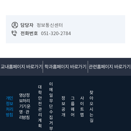
담당자
정보통신센터
전화번호
051-320-2784
교내홈페이지 바로가기
학과홈페이지 바로가기
관련홈페이지 바로가기
이
대
메
학
찾
영상정
일
개인
안
정
그
사
아
보처리
무
정보
전
보
룹
이
오
기기 운
단
처리
관
공
웨
트
시
영 · 관
수
방침
리
개
어
맵
는
리방침
집
계
길
거
획
부