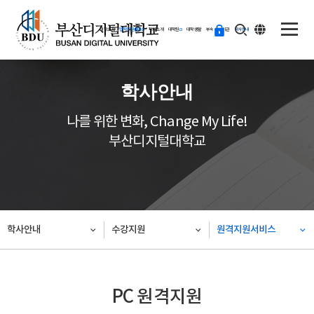
ENG
등
대학소개
입학지원센터
학과소개
대학원
대학생활
부속·부설기관
학사안내
교
하
기
학사안내
나를 위한 변화, Change My Life!
부산디지털대학교
학사안내
수강지원
원격지원서비스
PC 원격지원