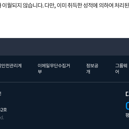
 이월되지 않습니다. 다만, 이미 취득한 성적에 의하여 처리된
학안전관리계
이메일무단수집거
정보공
그룹웨
부
개
어
선
42호
평
d.