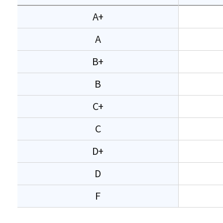
A+
A
B+
B
C+
C
D+
D
F