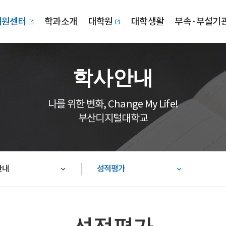
지원센터
학과소개
대학원
대학생활
부속·부설기
학사안내
나를 위한 변화, Change My Life!
부산디지털대학교
안내
성적평가