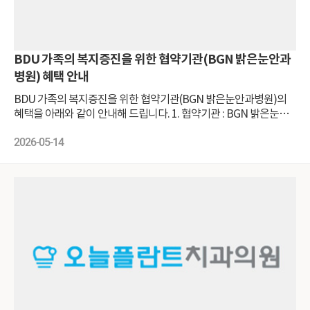
BDU 가족의 복지증진을 위한 협약기관(BGN 밝은눈안과
병원) 혜택 안내
BDU 가족의 복지증진을 위한 협약기관(BGN 밝은눈안과병원)의
혜택을 아래와 같이 안내해 드립니다. 1. 협약기관 : BGN 밝은눈안
과병원 부산점 : 부산 부산진구 가야대로 729 명안빌딩(부암역 2번
출구) 잠실점 : 서울 송파구 올림픽로 300 롯데월드타워앤드 롯데월
2026-05-14
드몰 월드타워동 11층(잠실역 1번출구) 2. 혜택대상 본교 교직원(배
우자 포함) 및 직계가족 본교 재학생 및 직계가족 3. 혜택내용 : 첨부
이미지 참고 4. 신청방법 첨부이미지 담당자에게 전화로 문의 및 신
청 카카오톡 아이디 'bgn1004' 친구추가 후 문의 및 신청 QR코드 홈
페이지 접속 후 제휴고객에서 신청