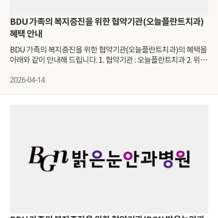
BDU 가족의 복지증진을 위한 협약기관(오늘플란트치과)
혜택 안내
BDU 가족의 복지증진을 위한 협약기관(오늘플란트치과)의 혜택을
아래와 같이 안내해 드립니다. 1. 협약기관 : 오늘플란트치과 2. 위치
: 부산광역시 부산진구 새싹로2 / 4, 6, 7층 (서면역 13번 출구) 3. 혜
택대상 본교 교직원(배우자 포함) 및 직계가족 본교 재학생 및 직계
2026-04-14
가족 본교 졸업생 및 직계가족 4. 혜택기간 : 기한없음 5. 혜택내용 :
첨부 이미지 참고 6. 협약가 진행 방법 치과 예약하실 때에 (예약번
호 070-8693-0825) 협약처명(부산디지털대학교)을 꼭 말씀해 주세
요! 예약이 불가능한 경우나 예약을 하지 않고 치과로 바로 방문하
셨을 때에는 치과 데스크에서도 협약처명을 말씀해주시고 접수 신
청 부탁드립니다.