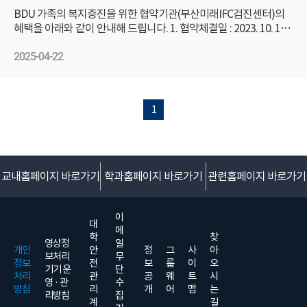
BDU 가족의 복지증진을 위한 협약기관(부산미래IFC검진센터)의
혜택을 아래와 같이 안내해 드립니다. 1. 협약체결일 : 2023. 10. 19
2. 협약기관 : 부산미래IFC검진센터 (위치 : 부산광역시 남구 전포대
로 국제금융단지 IFC몰 3~4층) 3. 혜택대상 본교 교직원(배우자 포
2025-04-22
함) 및 직계가족 본교 재학생 및 직계가족 본교 졸업생 4. 혜택내용
: 미래가족사랑검진(2인동반 75만원) ★ 기간 : ~ 2026.05.30 ★ 혜
택 : 비타민D주사 무료
1
교내홈페이지 바로가기
학과홈페이지 바로가기
관련홈페이지 바로가기
이
대
메
학
찾
영상정
일
개인
안
정
그
사
아
보처리
무
정보
전
보
룹
이
오
기기 운
단
처리
관
공
웨
트
시
영 · 관
수
방침
리
개
어
맵
는
리방침
집
계
길