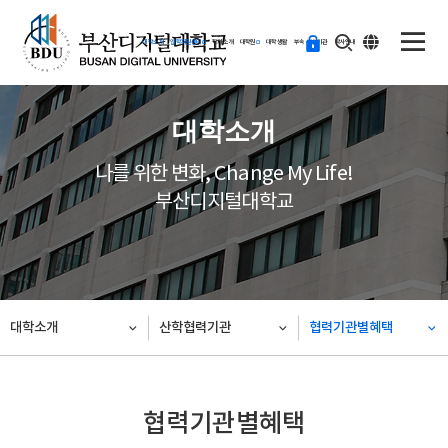
ENG
등
대학소개
입학지원센터
학과소개
대학원
대학생활
부속·부설기관
학사안내
교
하
기
대학소개
나를 위한 변화, Change My Life!
부산디지털대학교
대학소개
산학협력기관
협력기관별혜택
협력기관별혜택