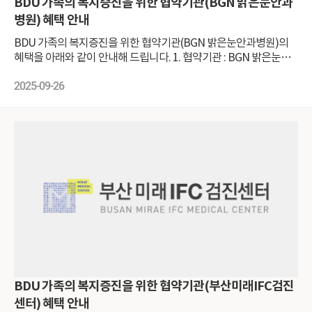
BDU 가족의 복지증진을 위한 협약기관(BGN 밝은눈안과
병원) 혜택 안내
BDU 가족의 복지증진을 위한 협약기관(BGN 밝은눈안과병원)의
혜택을 아래와 같이 안내해 드립니다. 1. 협약기관 : BGN 밝은눈안
과병원 부산점 : 부산 부산진구 가야대로 729 명안빌딩(부암역 2번
출구) 잠실점 : 서울 송파구 올림픽로 300 롯데월드타워앤드 롯데월
2025-09-26
드몰 월드타워동 11층(잠실역 1번출구) 2. 혜택대상 본교 교직원(배
우자 포함) 및 직계가족 본교 재학생 및 직계가족 본교 졸업생 3. 혜
택기간 : 기한없음 4. 혜택내용 : 첨부 이미지 참고 5. 신청방법 첨부
이미지에 표기된 담당자에게 전화로 문의 및 신청 카카오톡 아이디
'bgn1004' 친구추가 후 문의 및 신청
BDU 가족의 복지증진을 위한 협약기관(부산미래IFC검진
센터) 혜택 안내