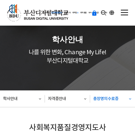
ENG
등
대학소개
입학지원센터
학과소개
대학원
대학생활
부속·부설기관
학사안내
교
하
기
학사안내
나를 위한 변화, Change My Life!
부산디지털대학교
학사안내
자격증안내
총장명의수료증
사회복지품질경영지도사