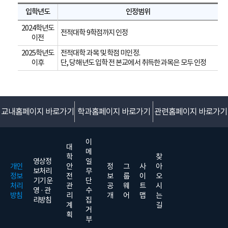
입학년도
인정범위
2024학년도
전적대학 9학점까지 인정
이전
2025학년도
전적대학 과목 및 학점 미인정.
이후
단, 당해년도 입학 전 본교에서 취득한 과목은 모두 인정
교내홈페이지 바로가기
학과홈페이지 바로가기
관련홈페이지 바로가기
이
대
메
학
찾
영상정
일
개인
안
정
그
사
아
보처리
무
정보
전
보
룹
이
오
기기 운
단
처리
관
공
웨
트
시
영 · 관
수
방침
리
개
어
맵
는
리방침
집
계
길
거
획
부